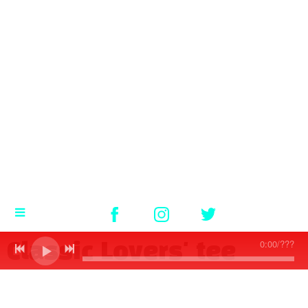
0:00
/
???
Classic Lovers' tee